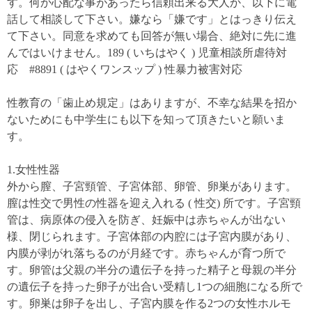
す。何か心配な事があったら信頼出来る大人か、以下に電
話して相談して下さい。嫌なら「嫌です」とはっきり伝え
て下さい。同意を求めても回答が無い場合、絶対に先に進
んではいけません。189 ( いちはやく ) 児童相談所虐待対
応 #8891 ( はやくワンスップ ) 性暴力被害対応
性教育の「歯止め規定」はありますが、不幸な結果を招か
ないためにも中学生にも以下を知って頂きたいと願いま
す。
1.女性性器
外から膣、子宮頸管、子宮体部、卵管、卵巣があります。
膣は性交で男性の性器を迎え入れる ( 性交) 所です。子宮頸
管は、病原体の侵入を防ぎ、妊娠中は赤ちゃんが出ない
様、閉じられます。子宮体部の内腔には子宮内膜があり、
内膜が剥がれ落ちるのが月経です。赤ちゃんが育つ所で
す。卵管は父親の半分の遺伝子を持った精子と母親の半分
の遺伝子を持った卵子が出合い受精し1つの細胞になる所で
す。卵巣は卵子を出し、子宮内膜を作る2つの女性ホルモ