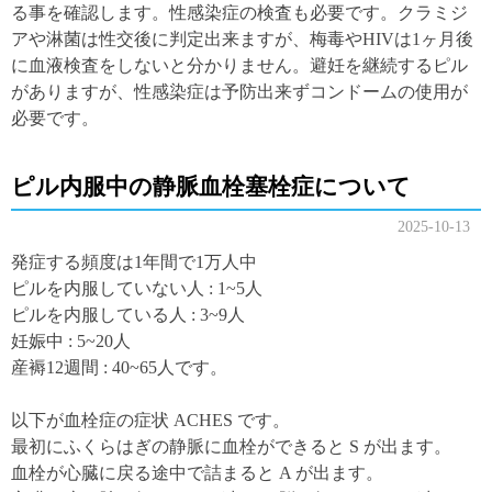
る事を確認します。性感染症の検査も必要です。クラミジ
アや淋菌は性交後に判定出来ますが、梅毒やHIVは1ヶ月後
に血液検査をしないと分かりません。避妊を継続するピル
がありますが、性感染症は予防出来ずコンドームの使用が
必要です。
ピル内服中の静脈血栓塞栓症について
2025-10-13
発症する頻度は1年間で1万人中
ピルを内服していない人 : 1~5人
ピルを内服している人 : 3~9人
妊娠中 : 5~20人
産褥12週間 : 40~65人です。
以下が血栓症の症状 ACHES です。
最初にふくらはぎの静脈に血栓ができると S が出ます。
血栓が心臓に戻る途中で詰まると A が出ます。