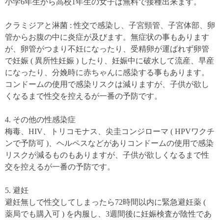
小学6年生から高校1年生の女子は無料で接種出来ます。
クラミジアと淋菌 : 性交で感染し、子宮頸管、子宮体部、卵
管からお腹の中に炎症が及びます。無症状の事もあります
が、卵管がつまり不妊になったり、受精卵が運ばれず卵管
で妊娠 ( 異所性妊娠 ) したり、妊娠中に破水して流産、早産
になったり、分娩時に赤ちゃんに感染する事もあります。
コンドームの使用で感染リスクは減りますが、子供が欲し
くなるまで性交を控えるが一番の予防です。
4. その他の性感染症
梅毒、HIV、トリコモナス、尖圭コンジローマ ( HPVワクチ
ンで予防可 )、ヘルペスなどがありコンドームの使用で感染
リスクが減るものもありますが、子供が欲しくなるまで性
交を控えるが一番の予防です。
5. 避妊
避妊無しで性交してしまったら72時間以内に緊急避妊薬 (
薬局でも購入可 ) を内服し、3週間後に妊娠検査が陰性であ