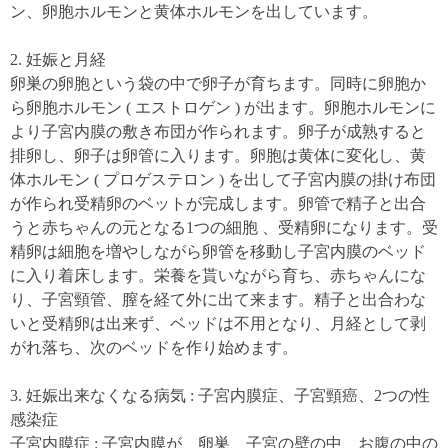
ン、卵胞ホルモンと黄体ホルモンを出しています。
2. 妊娠と月経
卵巣の卵胞という袋の中で卵子が育ちます。同時に卵胞か
ら卵胞ホルモン ( エストロゲン ) が出ます。卵胞ホルモンに
より子宮内膜の敷き布団が作られます。卵子が成熟すると
排卵し、卵子は卵管に入ります。卵胞は黄体に変化し、黄
体ホルモン ( プロゲステロン ) を出して子宮内膜の掛け布団
が作られ受精卵のベットが完成します。卵管で精子と出合
うと赤ちゃんの元となる1つの細胞 、受精卵になります。受
精卵は細胞を増やしながら卵管を移動し子宮内膜のベッド
に入り着床します。栄養を貰いながら育ち、赤ちゃんにな
り、子宮頸管、膣を経て外に出て来ます。精子と出合わな
いと受精卵は出来ず、ベッドは不用となり、月経として剥
がれ落ち、次のベッドを作り始めます。
3. 妊娠出来なくなる病気 : 子宮内膜症、子宮頸癌、2つの性
感染症
子宮内膜症 : 子宮内膜が、卵巣、子宮の壁の中、お腹の中の