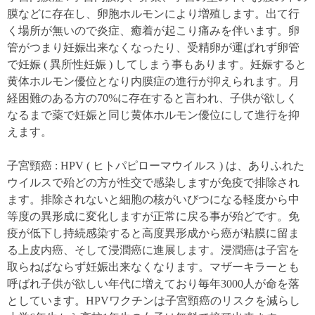
膜などに存在し、卵胞ホルモンにより増殖します。出て行
く場所が無いので炎症、癒着が起こり痛みを伴います。卵
管がつまり妊娠出来なくなったり、受精卵が運ばれず卵管
で妊娠 ( 異所性妊娠 ) してしまう事もあります。妊娠すると
黄体ホルモン優位となり内膜症の進行が抑えられます。月
経困難のある方の70%に存在すると言われ、子供が欲しく
なるまで薬で妊娠と同じ黄体ホルモン優位にして進行を抑
えます。
子宮頸癌 : HPV ( ヒトパピローマウイルス ) は、ありふれた
ウイルスで殆どの方が性交で感染しますが免疫で排除され
ます。排除されないと細胞の核がいびつになる軽度から中
等度の異形成に変化しますが正常に戻る事が殆どです。免
疫が低下し持続感染すると高度異形成から癌が粘膜に留ま
る上皮内癌、そして浸潤癌に進展します。浸潤癌は子宮を
取らねばならず妊娠出来なくなります。マザーキラーとも
呼ばれ子供が欲しい年代に増えており毎年3000人が命を落
としています。HPVワクチンは子宮頸癌のリスクを減らし