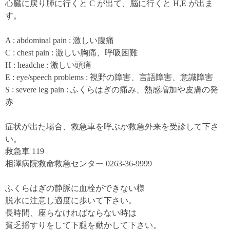
心臓に戻り肺に行くと C が出て、脳に行くと H,E が出ま
す。
A : abdominal pain : 激しい腹痛
C : chest pain : 激しい胸痛、呼吸困難
H : headche : 激しい頭痛
E : eye/speech problems : 視野の障害、言語障害、意識障害
S : severe leg pain : ふくらはぎの痛み、熱感増加や皮膚の発
赤
症状が出た場合、救急車を呼ぶか救急外来を受診して下さ
い。
救急車 119
相澤病院救命救急センター 0263-36-9999
ふくらはぎの静脈に血栓ができない様
脱水に注意し適度に歩いて下さい。
長時間、座らなければならない時は
貧乏揺すりをして下腿を動かして下さい。